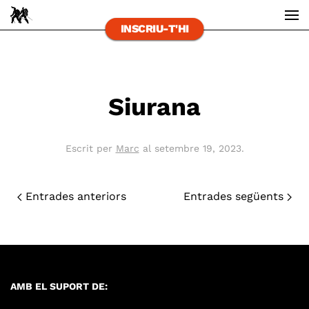
INSCRIU-T'HI
Skip to main content
Siurana
Escrit per
Marc
al
setembre 19, 2023
.
Entrades anteriors
Entrades següents
AMB EL SUPORT DE: