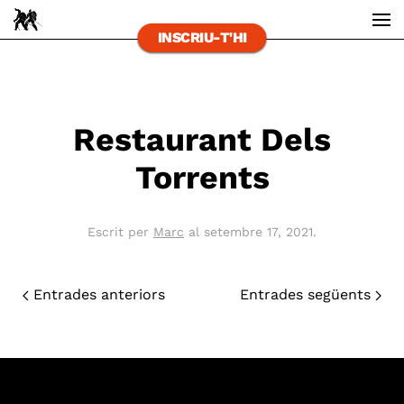
INSCRIU-T'HI
Skip to main content
Restaurant Dels
Torrents
Escrit per
Marc
al
setembre 17, 2021
.
Entrades anteriors
Entrades següents