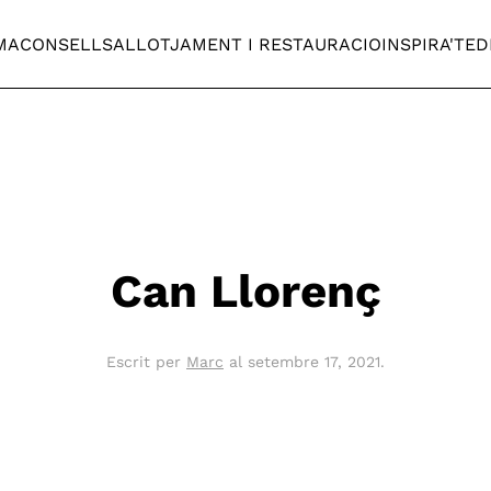
MA
CONSELLS
ALLOTJAMENT I RESTAURACIO
INSPIRA'T
ED
Can Llorenç
Escrit per
Marc
al
setembre 17, 2021
.