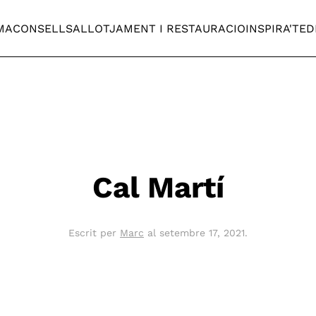
MA
CONSELLS
ALLOTJAMENT I RESTAURACIO
INSPIRA'T
ED
Cal Martí
Escrit per
Marc
al
setembre 17, 2021
.