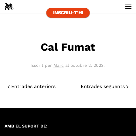
INSCRIU-T'HI
Skip to main content
Cal Fumat
Escrit per
Marc
al
octubre 2, 2023
.
Entrades anteriors
Entrades següents
AMB EL SUPORT DE: