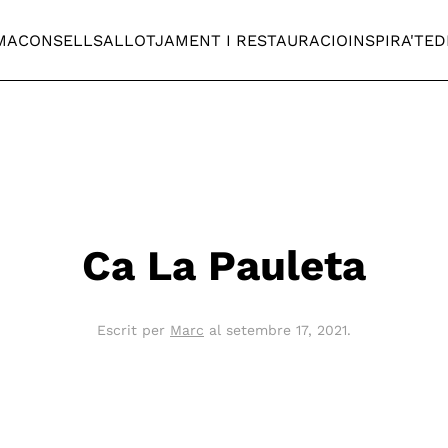
MA
CONSELLS
ALLOTJAMENT I RESTAURACIO
INSPIRA'T
ED
Ca La Pauleta
Escrit per
Marc
al
setembre 17, 2021
.