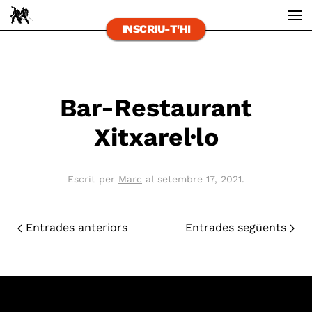
INSCRIU-T'HI
Skip to main content
Bar-Restaurant
Xitxarel·lo
Escrit per
Marc
al
setembre 17, 2021
.
Entrades anteriors
Entrades següents