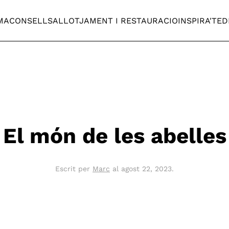
MA
CONSELLS
ALLOTJAMENT I RESTAURACIO
INSPIRA'T
ED
El món de les abelles
Escrit per
Marc
al
agost 22, 2023
.